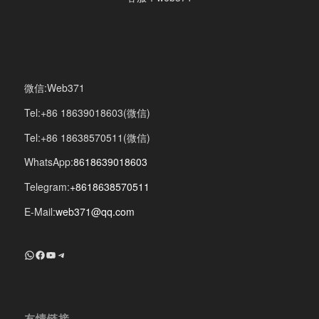
微信:Web371
Tel:+86 18639018603(微信)
Tel:+86 18638570511(微信)
WhatsApp:
8618639018603
Telegram:
+8618638570511
E-Mail:
web371@qq.com
+8618639018603
Facebook
YouTube
Telegram
友情链接