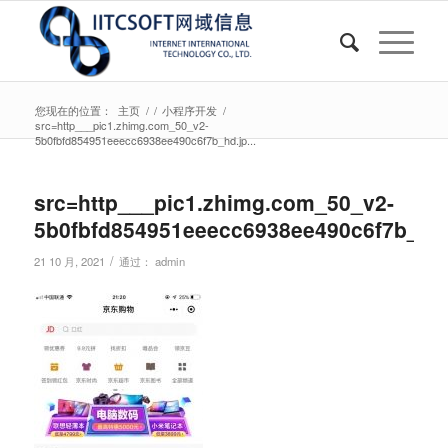
您现在的位置：
主页
/
/
小程序开发
/
src=http___pic1.zhimg.com_50_v2-
5b0fbfd854951eeecc6938ee490c6f7b_hd.jp...
src=http___pic1.zhimg.com_50_v2-
5b0fbfd854951eeecc6938ee490c6f7b_hd.
/
21 10 月, 2021
通过：
admin