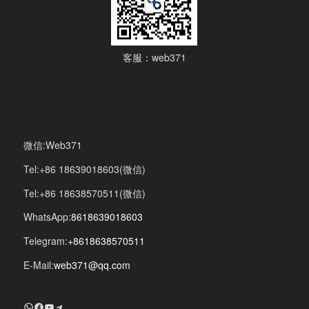
客服：web371
微信:Web371
Tel:+86 18639018603(微信)
Tel:+86 18638570511(微信)
WhatsApp:
8618639018603
Telegram:
+8618638570511
E-Mail:
web371@qq.com
+8618639018603
Facebook
YouTube
Telegram