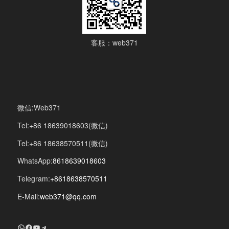
客服：web371
微信:Web371
Tel:+86 18639018603(微信)
Tel:+86 18638570511(微信)
WhatsApp:
8618639018603
Telegram:
+8618638570511
E-Mail:
web371@qq.com
+8618639018603
Facebook
YouTube
Telegram