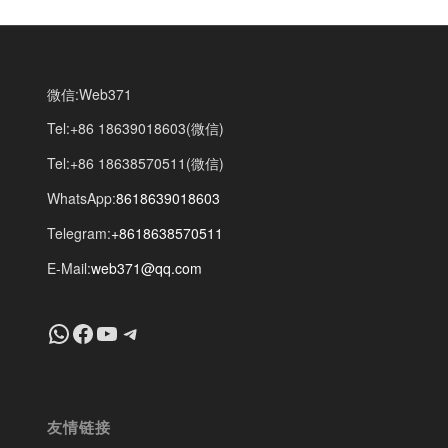
微信:Web371
Tel:+86 18639018603(微信)
Tel:+86 18638570511(微信)
WhatsApp:
8618639018603
Telegram:
+8618638570511
E-Mail:
web371@qq.com
+8618639018603
Facebook
YouTube
Telegram
友情链接