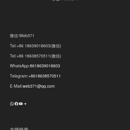
微信:Web371
Tel:+86 18639018603(微信)
Tel:+86 18638570511(微信)
WhatsApp:
8618639018603
Telegram:
+8618638570511
E-Mail:
web371@qq.com
+8618639018603
Facebook
YouTube
Telegram
友情链接