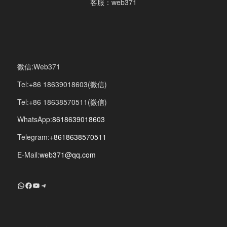
客服：web371
微信:Web371
Tel:+86 18639018603(微信)
Tel:+86 18638570511(微信)
WhatsApp:
8618639018603
Telegram:
+8618638570511
E-Mail:
web371@qq.com
+8618639018603
Facebook
YouTube
Telegram