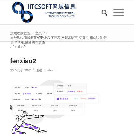
您现在的位置：
主页
/
/
在线购物商城电商APP/小程序开发,支持多语言,有拼团团购,秒杀,分
销,O2O社区团购等功能
/
fenxiao2
fenxiao2
/
23 10 月, 2021
通过：
admin