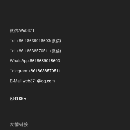
微信:Web371
Tel:+86 18639018603(微信)
Tel:+86 18638570511(微信)
WhatsApp:
8618639018603
Telegram:
+8618638570511
E-Mail:
web371@qq.com
+8618639018603
Facebook
YouTube
Telegram
友情链接