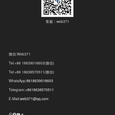
客服：web371
微信:Web371
Tel:+86 18639018603(微信)
Tel:+86 18638570511(微信)
WhatsApp:
8618639018603
Telegram:
+8618638570511
E-Mail:
web371@qq.com
+8618639018603
Facebook
YouTube
Telegram