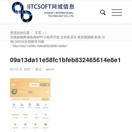
您现在的位置：
主页
/
/
在线购物商城电商APP/小程序开发,支持多语言,有拼团团购,秒杀,分
销,O2O社区团购等功能
/
09a13da11e58fc1bfeb832465614e8e1
09a13da11e58fc1bfeb832465614e8e1
/
23 10 月, 2021
通过：
admin