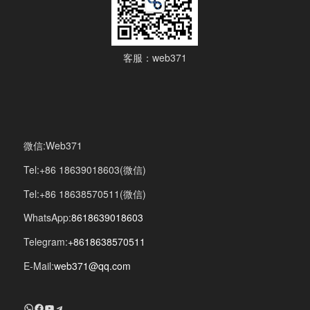
客服：web371
微信:Web371
Tel:+86 18639018603(微信)
Tel:+86 18638570511(微信)
WhatsApp:
8618639018603
Telegram:
+8618638570511
E-Mail:
web371@qq.com
+8618639018603
Facebook
YouTube
Telegram