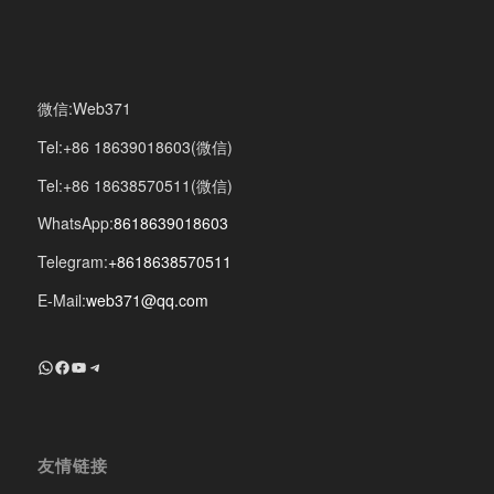
微信:Web371
Tel:+86 18639018603(微信)
Tel:+86 18638570511(微信)
WhatsApp:
8618639018603
Telegram:
+8618638570511
E-Mail:
web371@qq.com
+8618639018603
Facebook
YouTube
Telegram
友情链接