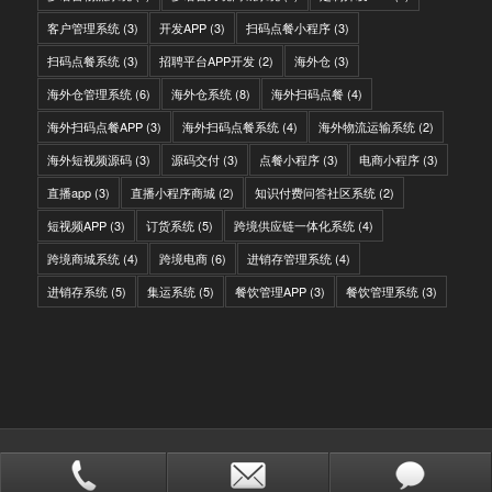
客户管理系统
(3)
开发APP
(3)
扫码点餐小程序
(3)
扫码点餐系统
(3)
招聘平台APP开发
(2)
海外仓
(3)
海外仓管理系统
(6)
海外仓系统
(8)
海外扫码点餐
(4)
海外扫码点餐APP
(3)
海外扫码点餐系统
(4)
海外物流运输系统
(2)
海外短视频源码
(3)
源码交付
(3)
点餐小程序
(3)
电商小程序
(3)
直播app
(3)
直播小程序商城
(2)
知识付费问答社区系统
(2)
短视频APP
(3)
订货系统
(5)
跨境供应链一体化系统
(4)
跨境商城系统
(4)
跨境电商
(6)
进销存管理系统
(4)
进销存系统
(5)
集运系统
(5)
餐饮管理APP
(3)
餐饮管理系统
(3)
© Copyright - IITC网域信息-软件开发，国际快递转运系统，WMS海外仓系
统，会员系统，分销系统
站点地图