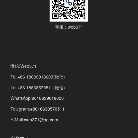
客服：web371
微信:Web371
Tel:+86 18639018603(微信)
Tel:+86 18638570511(微信)
WhatsApp:
8618639018603
Telegram:
+8618638570511
E-Mail:
web371@qq.com
+8618639018603
Facebook
YouTube
Telegram