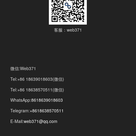
客服：web371
微信:Web371
Tel:+86 18639018603(微信)
Tel:+86 18638570511(微信)
WhatsApp:
8618639018603
Telegram:
+8618638570511
E-Mail:
web371@qq.com