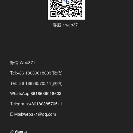
客服：web371
微信:Web371
Tel:+86 18639018603(微信)
Tel:+86 18638570511(微信)
WhatsApp:
8618639018603
Telegram:
+8618638570511
E-Mail:
web371@qq.com
+8618639018603
Facebook
YouTube
Telegram