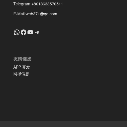
Telegram:
+8618638570511
E-Mail:
web371@qq.com
+8618639018603
Facebook
YouTube
Telegram
友情链接
APP 开发
网域信息