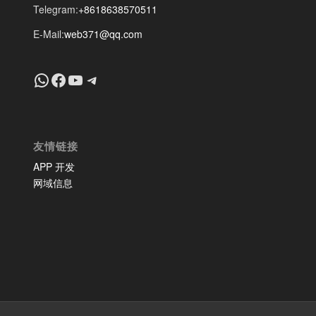
Telegram:
+8618638570511
E-Mail:
web371@qq.com
+8618639018603
Facebook
YouTube
Telegram
友情链接
APP 开发
网域信息