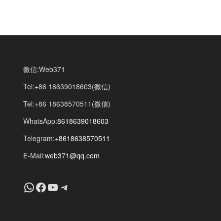
微信:Web371
Tel:+86 18639018603(微信)
Tel:+86 18638570511(微信)
WhatsApp:
8618639018603
Telegram:
+8618638570511
E-Mail:
web371@qq.com
+8618639018603
Facebook
YouTube
Telegram